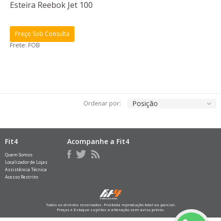
Esteira Reebok Jet 100
Preço Sob Consulta
Frete: FOB
Posição
Ordenar por:
Fit4
Acompanhe a Fit4
Quem Somos
Localizador de Lojas
Assistência Técnica
Acesso Restrito
Todos os direitos reservados. Proibida reprodução total ou parcial.
Preços e Estoque sujeitos a alteração sem aviso prévio.