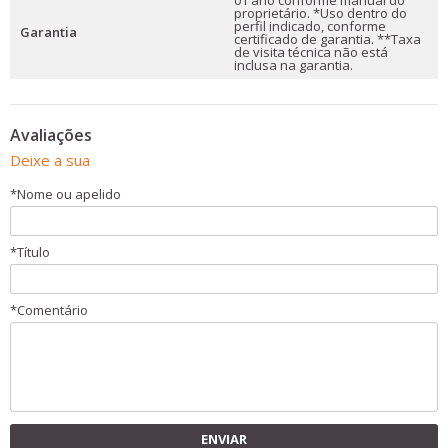
01 ano conforme manual do
proprietário. *Uso dentro do
perfil indicado, conforme
Garantia
certificado de garantia. **Taxa
de visita técnica não está
inclusa na garantia.
Avaliações
Deixe a sua
*
Nome ou apelido
*
Título
*
Comentário
ENVIAR