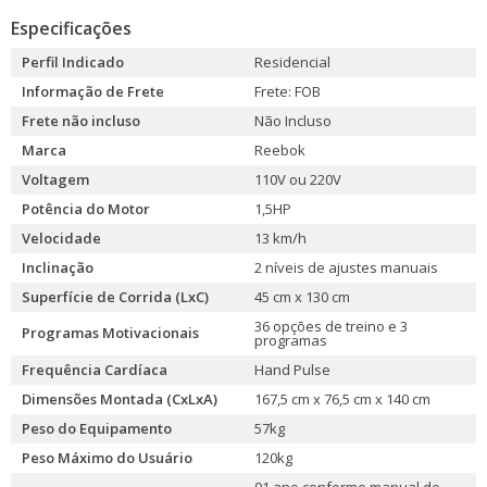
Especificações
Perfil Indicado
Residencial
Informação de Frete
Frete: FOB
Frete não incluso
Não Incluso
Marca
Reebok
Voltagem
110V ou 220V
Potência do Motor
1,5HP
Velocidade
13 km/h
Inclinação
2 níveis de ajustes manuais
Superfície de Corrida (LxC)
45 cm x 130 cm
36 opções de treino e 3
Programas Motivacionais
programas
Frequência Cardíaca
Hand Pulse
Dimensões Montada (CxLxA)
167,5 cm x 76,5 cm x 140 cm
Peso do Equipamento
57kg
Peso Máximo do Usuário
120kg