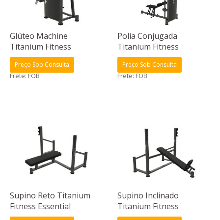
Glúteo Machine
Polia Conjugada
Titanium Fitness
Titanium Fitness
Essential
Essential
Preço Sob Consulta
Preço Sob Consulta
Frete: FOB
Frete: FOB
Supino Reto Titanium
Supino Inclinado
Fitness Essential
Titanium Fitness
Essential