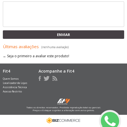
ENVIAR
Últimas avaliações
(nenhuma avaliação)
← Seja o primeiro a avaliar este produto!
Fit4
Acompanhe a Fit4
Quem Somos
Localizador de Lojas
Assistência Técnica
Acesso Restrito
Todos os direitos reservados. Proibida reprodução total ou parcial.
Preços e Estoque sujeitos a alteração sem aviso prévio.