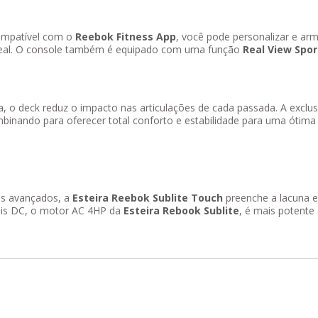
mpatível com o
Reebok Fitness App
, você pode personalizar e a
a real. O console também é equipado com uma função
Real View Spor
, o deck reduz o impacto nas articulações de cada passada. A exclus
mbinando para oferecer total conforto e estabilidade para uma ótima 
ais avançados, a
Esteira Reebok Sublite Touch
preenche a lacuna en
ais DC, o motor AC 4HP da
Esteira Rebook Sublite
, é mais potente