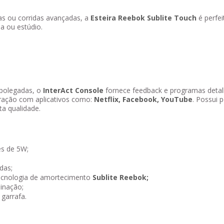
as ou corridas avançadas, a
Esteira Reebok Sublite Touch
é perfei
a ou estúdio.
polegadas, o
InterAct Console
fornece feedback e programas detal
ração com aplicativos como:
Netflix, Facebook, YouTube
. Possui 
ta qualidade.
es de 5W;
das;
ecnologia de amortecimento
Sublite Reebok;
linação;
garrafa.