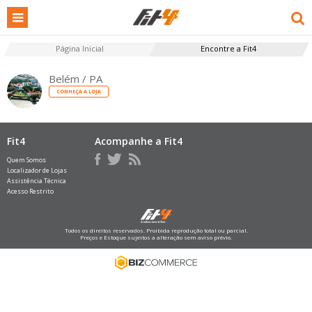
Página Inicial
Encontre a Fit4
Belém / PA
CONHEÇA A LOJA
Fit4
Acompanhe a Fit4
Quem Somos
Localizador de Lojas
Assistência Técnica
Acesso Restrito
Todos os direitos reservados. Proibida reprodução total ou parcial.
Preços e Estoque sujeitos a alteração sem aviso prévio.