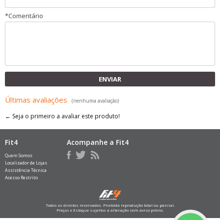
*
Comentário
ENVIAR
Últimas avaliações
(nenhuma avaliação)
← Seja o primeiro a avaliar este produto!
Fit4
Acompanhe a Fit4
Quem Somos
Localizador de Lojas
Assistência Técnica
Acesso Restrito
Todos os direitos reservados. Proibida reprodução total ou parcial.
Preços e Estoque sujeitos a alteração sem aviso prévio.