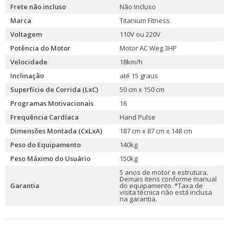
Frete não incluso
Não Incluso
Marca
Titanium Fitness
Voltagem
110V ou 220V
Potência do Motor
Motor AC Weg 3HP
Velocidade
18km/h
Inclinação
até 15 graus
Superfície de Corrida (LxC)
50 cm x 150 cm
Programas Motivacionais
16
Frequência Cardíaca
Hand Pulse
Dimensões Montada (CxLxA)
187 cm x 87 cm x 148 cm
Peso do Equipamento
140kg
Peso Máximo do Usuário
150kg
5 anos de motor e estrutura.
Demais itens conforme manual
Garantia
do equipamento. *Taxa de
visita técnica não está inclusa
na garantia.