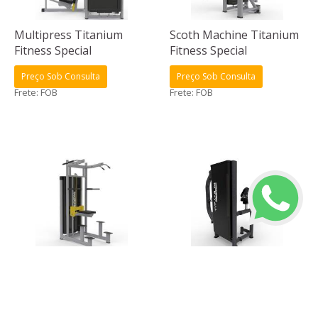
Multipress Titanium
Scoth Machine Titanium
Fitness Special
Fitness Special
Preço Sob Consulta
Preço Sob Consulta
Frete: FOB
Frete: FOB
Graviton Titanium
Mesa para Glúteo em pé
Fitness Special
Titanium Fitness Special
Preço Sob Consulta
Preço Sob Consulta