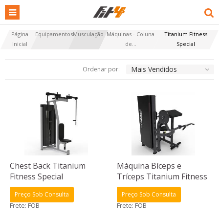
Página
Equipamentos
Musculação
Máquinas - Coluna
Titanium Fitness
Inicial
de...
Special
Mais Vendidos
Ordenar por:
Chest Back Titanium
Máquina Bíceps e
Fitness Special
Tríceps Titanium Fitness
Special
Preço Sob Consulta
Preço Sob Consulta
Frete: FOB
Frete: FOB