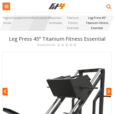
Página
Equipamentos
Musculação
Máquinas -
Titanium
Leg Press 45º
Inicial
Anilhadas
Fitness
Titanium Fitness
Essential
Essential
Leg Press 45º Titanium Fitness Essential
Avaliações (0)