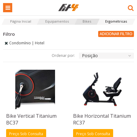
Página Inicial
Equipamentos
Bikes
Ergométricas
ADICIONAR FILTRO
Condomínio | Hotel
Posição
Ordenar por:
Bike Vertical Titanium
Bike Horizontal Titanium
BC37
RC37
Preço Sob Consulta
Preço Sob Consulta