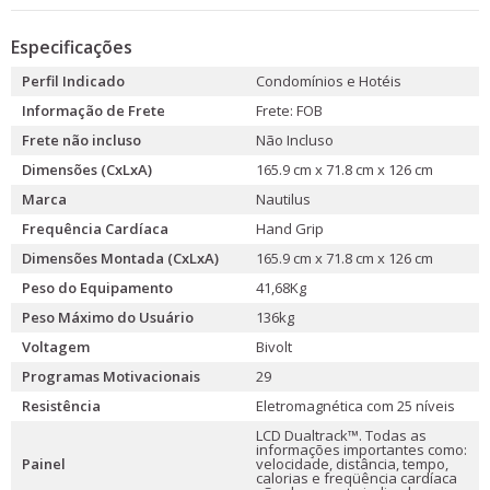
Especificações
Perfil Indicado
Condomínios e Hotéis
Informação de Frete
Frete: FOB
Frete não incluso
Não Incluso
Dimensões (CxLxA)
165.9 cm x 71.8 cm x 126 cm
Marca
Nautilus
Frequência Cardíaca
Hand Grip
Dimensões Montada (CxLxA)
165.9 cm x 71.8 cm x 126 cm
Peso do Equipamento
41,68Kg
Peso Máximo do Usuário
136kg
Voltagem
Bivolt
Programas Motivacionais
29
Resistência
Eletromagnética com 25 níveis
LCD Dualtrack™. Todas as
informações importantes como:
Painel
velocidade, distância, tempo,
calorias e freqüência cardíaca