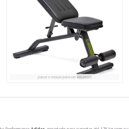
passe o mouse para ver em zoom
lta Performance
Adidas
, projetado para suportar até 175 kg com 