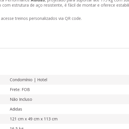
 com estrutura de aço resistente, é fácil de montar e oferece estabi
 acesse treinos personalizados via QR code.
Condomínio | Hotel
Frete: FOB
Não Incluso
Adidas
121 cm x 49 cm x 113 cm
16,5 kg