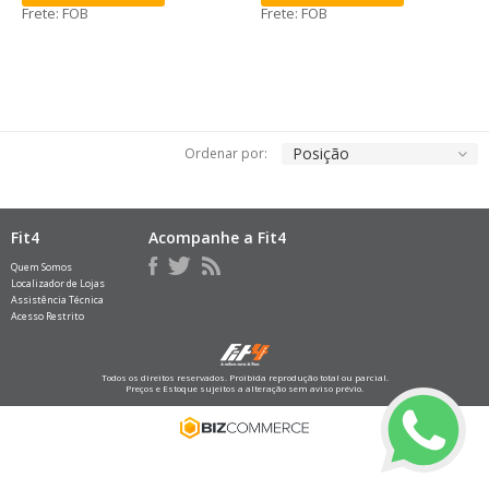
Frete: FOB
Frete: FOB
Posição
Ordenar por:
Fit4
Acompanhe a Fit4
Quem Somos
Localizador de Lojas
Assistência Técnica
Acesso Restrito
Todos os direitos reservados. Proibida reprodução total ou parcial.
Preços e Estoque sujeitos a alteração sem aviso prévio.