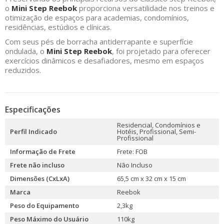
o
Mini Step Reebok
proporciona versatilidade nos treinos e
otimização de espaços para academias, condomínios,
residências, estúdios e clínicas.
Com seus pés de borracha antiderrapante e superfície
ondulada, o
Mini Step Reebok
, foi projetado para oferecer
exercícios dinâmicos e desafiadores, mesmo em espaços
reduzidos.
Especificações
Residencial, Condomínios e
Perfil Indicado
Hotéis, Profissional, Semi-
Profissional
Informação de Frete
Frete: FOB
Frete não incluso
Não Incluso
Dimensões (CxLxA)
65,5 cm x 32 cm x 15 cm
Marca
Reebok
Peso do Equipamento
2,3kg
Peso Máximo do Usuário
110kg