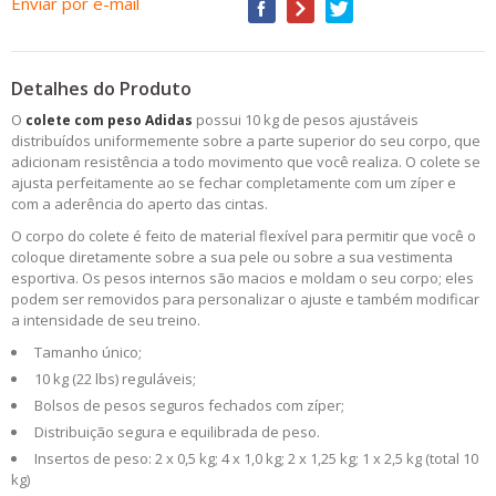
Enviar por e-mail
Detalhes do Produto
O
possui 10 kg de pesos ajustáveis
colete com peso Adidas
distribuídos uniformemente sobre a parte superior do seu corpo, que
adicionam resistência a todo movimento que você realiza. O colete se
ajusta perfeitamente ao se fechar completamente com um zíper e
com a aderência do aperto das cintas.
O corpo do colete é feito de material flexível para permitir que você o
coloque diretamente sobre a sua pele ou sobre a sua vestimenta
esportiva. Os pesos internos são macios e moldam o seu corpo; eles
podem ser removidos para personalizar o ajuste e também modificar
a intensidade de seu treino.
Tamanho único;
10 kg (22 lbs) reguláveis;
Bolsos de pesos seguros fechados com zíper;
Distribuição segura e equilibrada de peso.
Insertos de peso: 2 x 0,5 kg; 4 x 1,0 kg; 2 x 1,25 kg; 1 x 2,5 kg (total 10
kg)